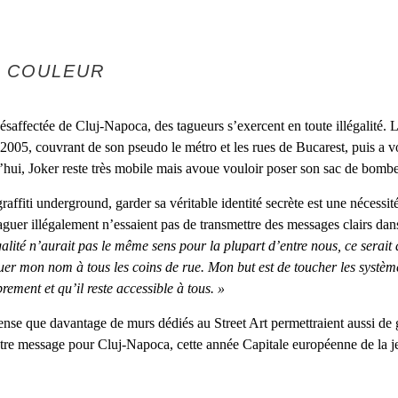
N COULEUR
ésaffectée de Cluj-Napoca, des tagueurs s’exercent en toute illégalité.
 2005, couvrant de son pseudo le métro et les rues de Bucarest, puis a 
hui, Joker reste très mobile mais avoue vouloir poser son sac de bom
raffiti underground, garder sa véritable identité secrète est une nécessit
aguer illégalement n’essaient pas de transmettre des messages clairs dans
alité n’aurait pas le même sens pour la plupart d’entre nous, ce serait
uer mon nom à tous les coins de rue. Mon but est de toucher les système
ement et qu’il reste accessible à tous. »
ense que davantage de murs dédiés au Street Art permettraient aussi de g
tre message pour Cluj-Napoca, cette année Capitale européenne de la j