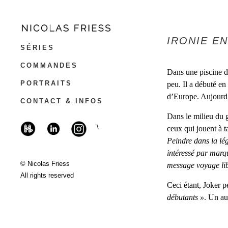
IRONIE E
SÉRIES
COMMANDES
Dans une piscine d
PORTRAITS
peu. Il a débuté en
d’Europe. Aujourd’
CONTACT & INFOS
Dans le milieu du g
\
ceux qui jouent à t
Peindre dans la lég
intéressé par marq
© Nicolas Friess
message voyage libr
All rights reserved
Ceci étant, Joker p
débutants »
. Un au