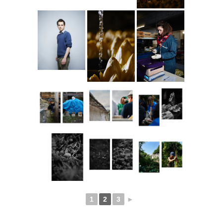
1
2
3
►